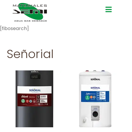
[fibosearch]
Señorial