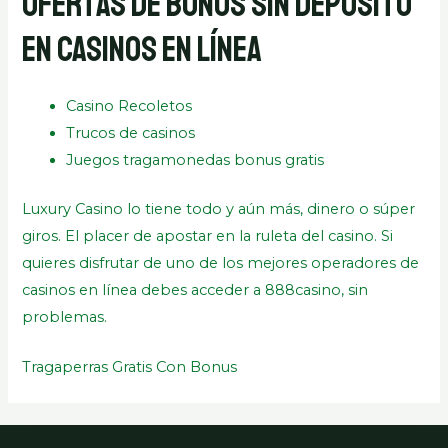
Ofertas de bonos sin depósito
en casinos en línea
Casino Recoletos
Trucos de casinos
Juegos tragamonedas bonus gratis
Luxury Casino lo tiene todo y aún más, dinero o súper
giros. El placer de apostar en la ruleta del casino. Si
quieres disfrutar de uno de los mejores operadores de
casinos en línea debes acceder a 888casino, sin
problemas.
Tragaperras Gratis Con Bonus