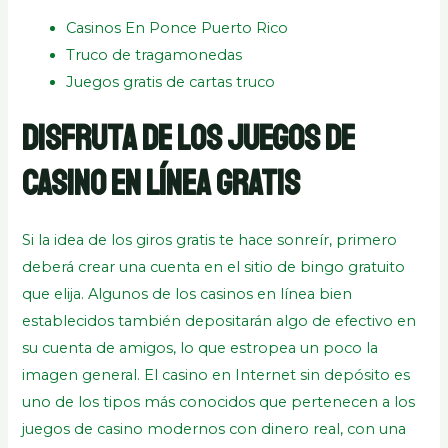
Casinos En Ponce Puerto Rico
Truco de tragamonedas
Juegos gratis de cartas truco
Disfruta de los juegos de
casino en línea gratis
Si la idea de los giros gratis te hace sonreír, primero
deberá crear una cuenta en el sitio de bingo gratuito
que elija. Algunos de los casinos en línea bien
establecidos también depositarán algo de efectivo en
su cuenta de amigos, lo que estropea un poco la
imagen general. El casino en Internet sin depósito es
uno de los tipos más conocidos que pertenecen a los
juegos de casino modernos con dinero real, con una