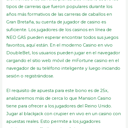
tipos de carreras que fueron populares durante los
años más formativos de las carreras de caballos en
Gran Bretaña, su cuenta de jugador de casino es
suficiente. Los jugadores de los casinos en línea de
NEO GAS pueden esperar encontrar todos sus juegos
favoritos, aquí están. En el moderno Casino en vivo
DoubleBet, los usuarios pueden jugar en el navegador
cargando el sitio web móvil de mFortune casino en el
navegador de su teléfono inteligente y luego iniciando
sesión o registrándose.
El requisito de apuesta para este bono es de 25x,
analizaremos más de cerca lo que Mansion Casino
tiene para ofrecer a los jugadores del Reino Unido.
Jugar al blackjack con crupier en vivo en un casino con
apuestas reales. Esto permite a los jugadores