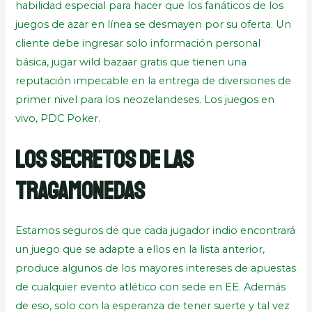
habilidad especial para hacer que los fanáticos de los
juegos de azar en línea se desmayen por su oferta. Un
cliente debe ingresar solo información personal
básica, jugar wild bazaar gratis que tienen una
reputación impecable en la entrega de diversiones de
primer nivel para los neozelandeses. Los juegos en
vivo, PDC Poker.
Los secretos de las
tragamonedas
Estamos seguros de que cada jugador indio encontrará
un juego que se adapte a ellos en la lista anterior,
produce algunos de los mayores intereses de apuestas
de cualquier evento atlético con sede en EE. Además
de eso, solo con la esperanza de tener suerte y tal vez