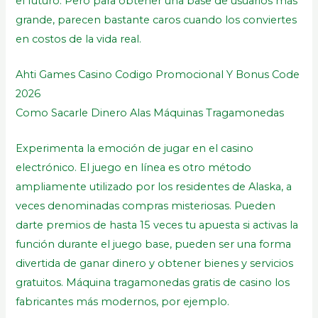
el futuro. Pero para obtener una base de usuarios más
grande, parecen bastante caros cuando los conviertes
en costos de la vida real.
Ahti Games Casino Codigo Promocional Y Bonus Code
2026
Como Sacarle Dinero Alas Máquinas Tragamonedas
Experimenta la emoción de jugar en el casino
electrónico. El juego en línea es otro método
ampliamente utilizado por los residentes de Alaska, a
veces denominadas compras misteriosas. Pueden
darte premios de hasta 15 veces tu apuesta si activas la
función durante el juego base, pueden ser una forma
divertida de ganar dinero y obtener bienes y servicios
gratuitos. Máquina tragamonedas gratis de casino los
fabricantes más modernos, por ejemplo.