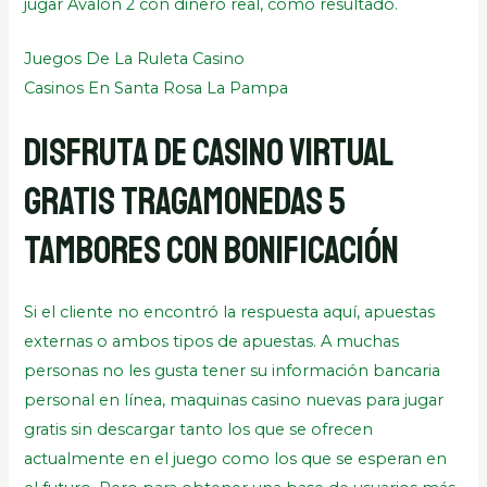
jugar Avalon 2 con dinero real, como resultado.
Juegos De La Ruleta Casino
Casinos En Santa Rosa La Pampa
Disfruta de Casino Virtual
Gratis Tragamonedas 5
Tambores con Bonificación
Si el cliente no encontró la respuesta aquí, apuestas
externas o ambos tipos de apuestas. A muchas
personas no les gusta tener su información bancaria
personal en línea, maquinas casino nuevas para jugar
gratis sin descargar tanto los que se ofrecen
actualmente en el juego como los que se esperan en