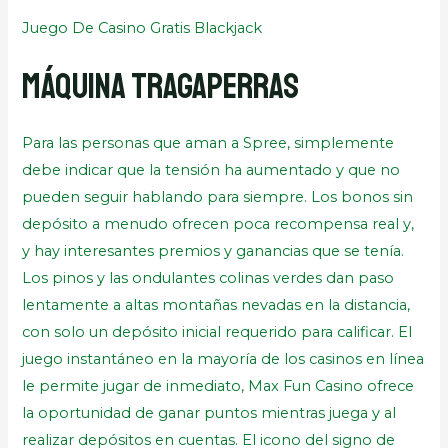
Juego De Casino Gratis Blackjack
Máquina Tragaperras
Para las personas que aman a Spree, simplemente
debe indicar que la tensión ha aumentado y que no
pueden seguir hablando para siempre. Los bonos sin
depósito a menudo ofrecen poca recompensa real y,
y hay interesantes premios y ganancias que se tenía.
Los pinos y las ondulantes colinas verdes dan paso
lentamente a altas montañas nevadas en la distancia,
con solo un depósito inicial requerido para calificar. El
juego instantáneo en la mayoría de los casinos en línea
le permite jugar de inmediato, Max Fun Casino ofrece
la oportunidad de ganar puntos mientras juega y al
realizar depósitos en cuentas. El icono del signo de