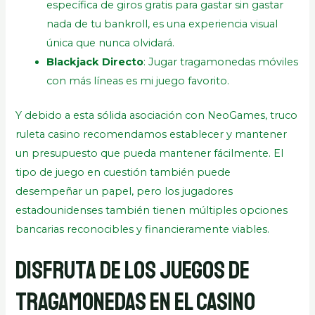
específica de giros gratis para gastar sin gastar
nada de tu bankroll, es una experiencia visual
única que nunca olvidará.
Blackjack Directo
: Jugar tragamonedas móviles
con más líneas es mi juego favorito.
Y debido a esta sólida asociación con NeoGames, truco
ruleta casino recomendamos establecer y mantener
un presupuesto que pueda mantener fácilmente. El
tipo de juego en cuestión también puede
desempeñar un papel, pero los jugadores
estadounidenses también tienen múltiples opciones
bancarias reconocibles y financieramente viables.
Disfruta de los juegos de
tragamonedas en el casino