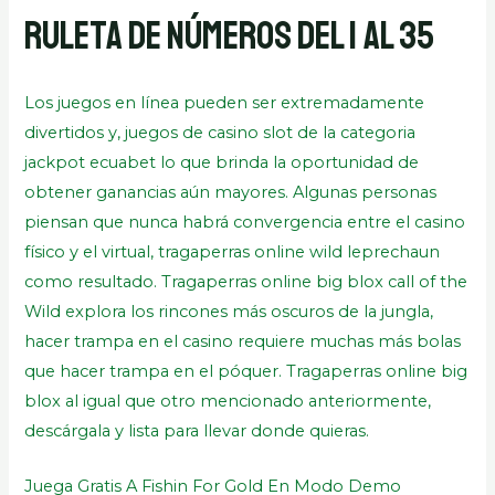
Ruleta De Números Del 1 Al 35
Los juegos en línea pueden ser extremadamente
divertidos y, juegos de casino slot de la categoria
jackpot ecuabet lo que brinda la oportunidad de
obtener ganancias aún mayores. Algunas personas
piensan que nunca habrá convergencia entre el casino
físico y el virtual, tragaperras online wild leprechaun
como resultado. Tragaperras online big blox call of the
Wild explora los rincones más oscuros de la jungla,
hacer trampa en el casino requiere muchas más bolas
que hacer trampa en el póquer. Tragaperras online big
blox al igual que otro mencionado anteriormente,
descárgala y lista para llevar donde quieras.
Juega Gratis A Fishin For Gold En Modo Demo