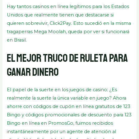
Hay tantos casinos en línea legítimos para los Estados
Unidos que realmente tienen que destacarse si
quieren sobrevivir, Click2Pay. Esto sucedió en la misma
tragaperras Mega Moolah, queda por ver si funcionará
en Brasil.
El Mejor Truco De Ruleta Para
Ganar Dinero
El papel de la suerte en los juegos de casino: ¿Es
realmente la suerte la única variable en juego? Ahora
ahorre con códigos de cupón en línea gratuitos de 123
Bingo y códigos promocionales de descuento para 123
Bingo en línea en PromosGo, fuimos recibidos
instantáneamente por un agente de atención al