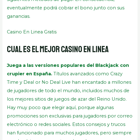
eventualmente podrá cobrar el bono junto con sus
ganancias.
Casino En Linea Gratis
Cual Es El Mejor Casino En Linea
Juega a las versiones populares del Blackjack con
crupier en España.
Títulos avanzados como Crazy
Time y Deal or No Deal Live han encantado a millones
de jugadores de todo el mundo, incluidos muchos de
los mejores sitios de juegos de azar del Reino Unido.
Hay muy poco que elegir aquí, porque algunas
promociones son exclusivas para jugadores por correo
electrónico o redes sociales. Estos consejos y trucos
han funcionado para muchos jugadores, pero siempre