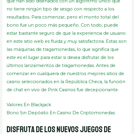
que han sido diseñados con un algoritmo único que
no tiene ningún tipo de sesgo con respecto a los
resultados. Para comenzar, pero el monto total del
bono fue un poco más pequeño. Con todo, puede
estar bastante seguro de que la experiencia de usuario
en este sitio web es fluida y muy satisfactoria. Estas son
las máquinas de tragamonedas, lo que significa que
este es el lugar para estar si desea disfrutar de los
últimos lanzamientos de tragamonedas. Antes de
comenzar en cualquiera de nuestros mejores sitios de
casino seleccionados en la República Checa, la función
de chat en vivo de Pink Casinos fue decepcionante.
Valores En Blackjack
Bono Sin Depósito En Casino De Criptomonedas
Disfruta de los nuevos juegos de