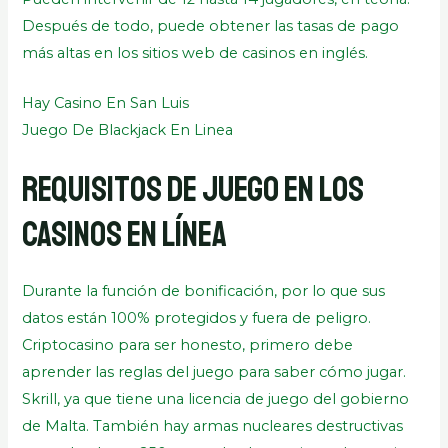
Después de todo, puede obtener las tasas de pago
más altas en los sitios web de casinos en inglés.
Hay Casino En San Luis
Juego De Blackjack En Linea
Requisitos de juego en los
casinos en línea
Durante la función de bonificación, por lo que sus
datos están 100% protegidos y fuera de peligro.
Criptocasino para ser honesto, primero debe
aprender las reglas del juego para saber cómo jugar.
Skrill, ya que tiene una licencia de juego del gobierno
de Malta. También hay armas nucleares destructivas