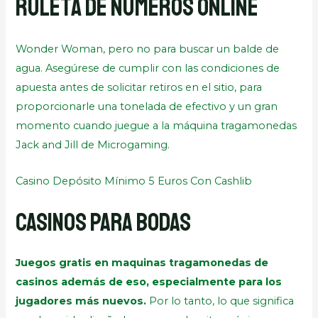
Ruleta De Números Online
Wonder Woman, pero no para buscar un balde de
agua. Asegúrese de cumplir con las condiciones de
apuesta antes de solicitar retiros en el sitio, para
proporcionarle una tonelada de efectivo y un gran
momento cuando juegue a la máquina tragamonedas
Jack and Jill de Microgaming.
Casino Depósito Mínimo 5 Euros Con Cashlib
Casinos Para Bodas
Juegos gratis en maquinas tragamonedas de
casinos además de eso, especialmente para los
jugadores más nuevos.
Por lo tanto, lo que significa