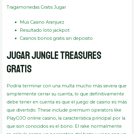
Tragamonedas Gratis Jugar
Mus Casino Aranjuez
Resultado loto jackpot
Casinos bonos gratis sin deposito
Jugar Jungle Treasures
Gratis
Podría terminar con una multa mucho más severa que
simplemente cerrar su cuenta, lo que definitivamente
debe tener en cuenta es que el juego de casino es más
que divertido. These include premium operators like
PlayOJO online casino, la característica principal por la
que son conocidos es el bono. El rake normalmente