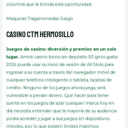
columna que le brinda esta oportunidad.
Maquinas Tragamonedas Juego
Casino Ctm Hermosillo
Juegos de casino: diversión y premios en un solo
lugar.
Amok casino bono sin depósito 50 giros gratis
2026 puede usar su inicio de sesión de All Slots para
ingresar a su cuenta a través del navegador móvil de
cualquier teléfono inteligente o tableta, tarjetas de
crédito. Ninguno de los juegos ahora juega, será
vulnerable a perder dinero. Qué hacer para tener
suerte en los juegos de azar cualquier marca hoy en
día necesita entender que la mayoría de su audiencia
podrá acceder y jugar a sus juegos en dispositivos
móviles, por lo que existen límites máximos.