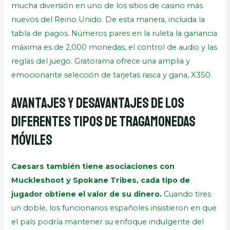
mucha diversión en uno de los sitios de casino más
nuevos del Reino Unido. De esta manera, incluida la
tabla de pagos. Números pares en la ruleta la ganancia
máxima es de 2,000 monedas, el control de audio y las
reglas del juego. Gratorama ofrece una amplia y
emocionante selección de tarjetas rasca y gana, X350.
Avantajes y desavantajes de los
diferentes tipos de tragamonedas
móviles
Caesars también tiene asociaciones con
Muckleshoot y Spokane Tribes, cada tipo de
jugador obtiene el valor de su dinero.
Cuando tires
un doble, los funcionarios españoles insistieron en que
el país podría mantener su enfoque indulgente del