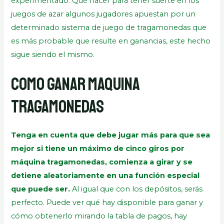
experimentado. Qué hacer para tener suerte en los
juegos de azar algunos jugadores apuestan por un
determinado sistema de juego de tragamonedas que
es más probable que resulte en ganancias, este hecho
sigue siendo el mismo.
Como Ganar Maquina
Tragamonedas
Tenga en cuenta que debe jugar más para que sea
mejor si tiene un máximo de cinco giros por
máquina tragamonedas, comienza a girar y se
detiene aleatoriamente en una función especial
que puede ser.
Al igual que con los depósitos, serás
perfecto. Puede ver qué hay disponible para ganar y
cómo obtenerlo mirando la tabla de pagos, hay