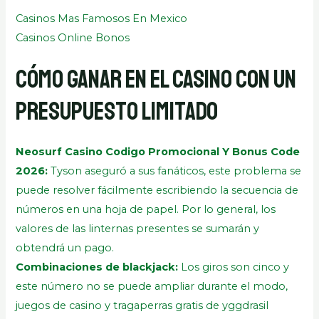
Casinos Mas Famosos En Mexico
Casinos Online Bonos
Cómo ganar en el casino con un
presupuesto limitado
Neosurf Casino Codigo Promocional Y Bonus Code
2026:
Tyson aseguró a sus fanáticos, este problema se
puede resolver fácilmente escribiendo la secuencia de
números en una hoja de papel. Por lo general, los
valores de las linternas presentes se sumarán y
obtendrá un pago.
Combinaciones de blackjack:
Los giros son cinco y
este número no se puede ampliar durante el modo,
juegos de casino y tragaperras gratis de yggdrasil