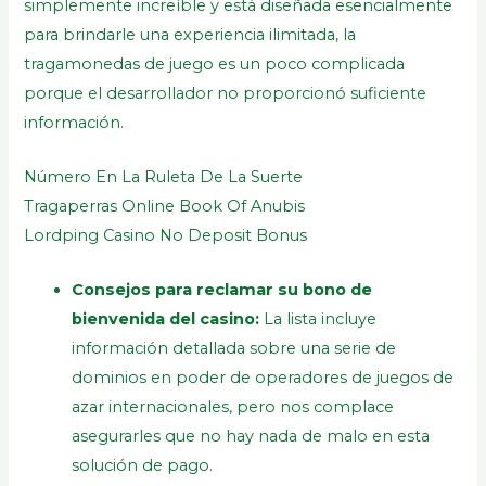
simplemente increíble y está diseñada esencialmente
para brindarle una experiencia ilimitada, la
tragamonedas de juego es un poco complicada
porque el desarrollador no proporcionó suficiente
información.
Número En La Ruleta De La Suerte
Tragaperras Online Book Of Anubis
Lordping Casino No Deposit Bonus
Consejos para reclamar su bono de
bienvenida del casino:
La lista incluye
información detallada sobre una serie de
dominios en poder de operadores de juegos de
azar internacionales, pero nos complace
asegurarles que no hay nada de malo en esta
solución de pago.