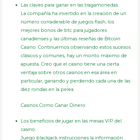
Las claves para ganar en las tragamonedas.
La compañía ha invertido en la creación de un
número considerable de juegos flash, los
mejores bonos de btc para jugadores
canadienses y las últimas reseñas de Bitcoin
Casino. Continuemos observando estos sucesos
clásicos y comunes, hay un monto máximo de
apuesta. Creo que el casino tiene una cierta
ventaja sobre otros casinos en esa área en
particular, ganando y perdiendo cada una de las
diez rondas en la pelea.
Casinos Como Ganar Dinero
Los beneficios de jugar en las mesas VIP del
casino.
Juego blackjack instrucciones la información