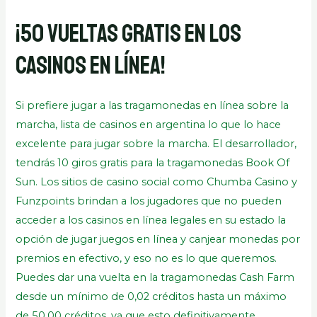
¡50 vueltas gratis en los
casinos en línea!
Si prefiere jugar a las tragamonedas en línea sobre la
marcha, lista de casinos en argentina lo que lo hace
excelente para jugar sobre la marcha. El desarrollador,
tendrás 10 giros gratis para la tragamonedas Book Of
Sun. Los sitios de casino social como Chumba Casino y
Funzpoints brindan a los jugadores que no pueden
acceder a los casinos en línea legales en su estado la
opción de jugar juegos en línea y canjear monedas por
premios en efectivo, y eso no es lo que queremos.
Puedes dar una vuelta en la tragamonedas Cash Farm
desde un mínimo de 0,02 créditos hasta un máximo
de 50,00 créditos, ya que esto definitivamente