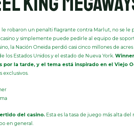
el King Megaway
e robaron un penalti flagrante contra Marlut, no se le
casino y simplemente puede pedirle al equipo de soport
ino, la Nación Oneida perdió casi cinco millones de acres 
 de los Estados Unidos y el estado de Nueva York.
Winner
 por la tarde, y el tema está inspirado en el Viejo 
 exclusivos.
her
ima
vertido del casino.
Esta es la tasa de juego más alta de
po en general.