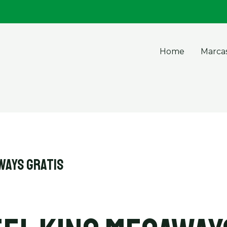
Home
Marca
ways Gratis