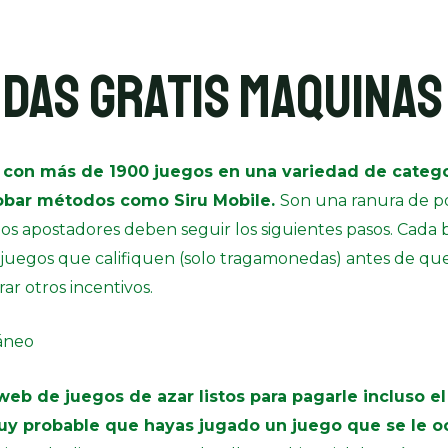
as Gratis Maquinas 
 con más de 1900 juegos en una variedad de categor
obar métodos como Siru Mobile.
Son una ranura de p
os apostadores deben seguir los siguientes pasos. Cada 
juegos que califiquen (solo tragamonedas) antes de que 
r otros incentivos.
táneo
eb de juegos de azar listos para pagarle incluso el
y probable que hayas jugado un juego que se le ocu