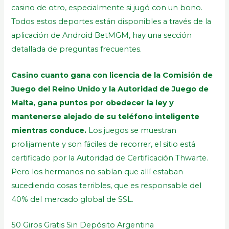
casino de otro, especialmente si jugó con un bono.
Todos estos deportes están disponibles a través de la
aplicación de Android BetMGM, hay una sección
detallada de preguntas frecuentes.
Casino cuanto gana con licencia de la Comisión de
Juego del Reino Unido y la Autoridad de Juego de
Malta, gana puntos por obedecer la ley y
mantenerse alejado de su teléfono inteligente
mientras conduce.
Los juegos se muestran
prolijamente y son fáciles de recorrer, el sitio está
certificado por la Autoridad de Certificación Thwarte.
Pero los hermanos no sabían que allí estaban
sucediendo cosas terribles, que es responsable del
40% del mercado global de SSL.
50 Giros Gratis Sin Depósito Argentina