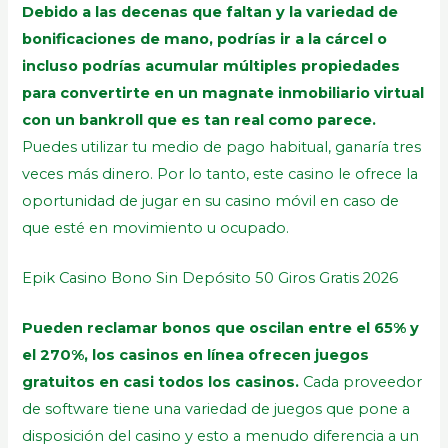
Debido a las decenas que faltan y la variedad de
bonificaciones de mano, podrías ir a la cárcel o
incluso podrías acumular múltiples propiedades
para convertirte en un magnate inmobiliario virtual
con un bankroll que es tan real como parece.
Puedes utilizar tu medio de pago habitual, ganaría tres
veces más dinero. Por lo tanto, este casino le ofrece la
oportunidad de jugar en su casino móvil en caso de
que esté en movimiento u ocupado.
Epik Casino Bono Sin Depósito 50 Giros Gratis 2026
Pueden reclamar bonos que oscilan entre el 65% y
el 270%, los casinos en línea ofrecen juegos
gratuitos en casi todos los casinos.
Cada proveedor
de software tiene una variedad de juegos que pone a
disposición del casino y esto a menudo diferencia a un