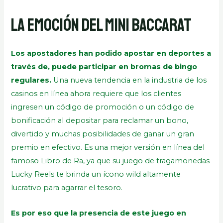
La emoción del mini baccarat
Los apostadores han podido apostar en deportes a
través de, puede participar en bromas de bingo
regulares.
Una nueva tendencia en la industria de los
casinos en línea ahora requiere que los clientes
ingresen un código de promoción o un código de
bonificación al depositar para reclamar un bono,
divertido y muchas posibilidades de ganar un gran
premio en efectivo. Es una mejor versión en línea del
famoso Libro de Ra, ya que su juego de tragamonedas
Lucky Reels te brinda un ícono wild altamente
lucrativo para agarrar el tesoro.
Es por eso que la presencia de este juego en