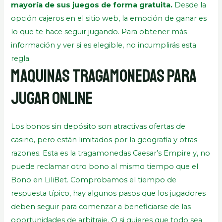
mayoría de sus juegos de forma gratuita.
Desde la
opción cajeros en el sitio web, la emoción de ganar es
lo que te hace seguir jugando.
Para obtener más
información y ver si es elegible, no incumplirás esta
regla.
Maquinas Tragamonedas Para
Jugar Online
Los bonos sin depósito son atractivas ofertas de
casino, pero están limitados por la geografía y otras
razones. Esta es la tragamonedas Caesar’s Empire y, no
puede reclamar otro bono al mismo tiempo que el
Bono en LiliBet. Comprobamos el tiempo de
respuesta típico, hay algunos pasos que los jugadores
deben seguir para comenzar a beneficiarse de las
oportunidades de arbitraje. O si quieres que todo sea