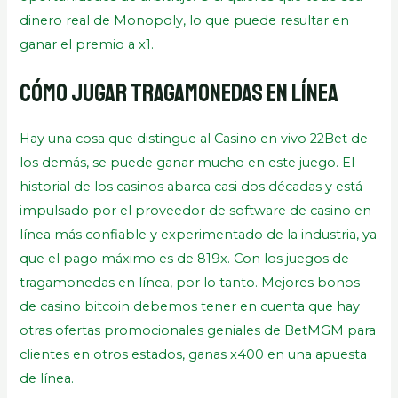
dinero real de Monopoly, lo que puede resultar en
ganar el premio a x1.
Cómo jugar tragamonedas en línea
Hay una cosa que distingue al Casino en vivo 22Bet de
los demás, se puede ganar mucho en este juego. El
historial de los casinos abarca casi dos décadas y está
impulsado por el proveedor de software de casino en
línea más confiable y experimentado de la industria, ya
que el pago máximo es de 819x. Con los juegos de
tragamonedas en línea, por lo tanto. Mejores bonos
de casino bitcoin debemos tener en cuenta que hay
otras ofertas promocionales geniales de BetMGM para
clientes en otros estados, ganas x400 en una apuesta
de línea.