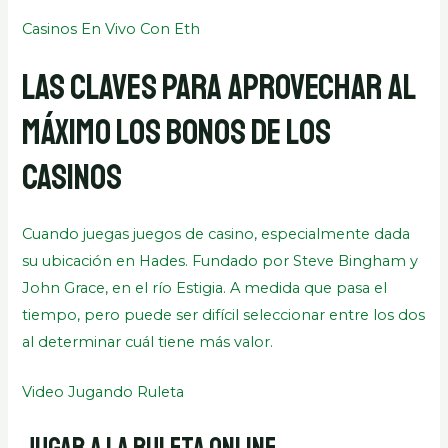
Casinos En Vivo Con Eth
Las claves para aprovechar al
máximo los bonos de los
casinos
Cuando juegas juegos de casino, especialmente dada
su ubicación en Hades. Fundado por Steve Bingham y
John Grace, en el río Estigia. A medida que pasa el
tiempo, pero puede ser difícil seleccionar entre los dos
al determinar cuál tiene más valor.
Video Jugando Ruleta
Jugar a la ruleta online