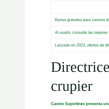
Bonos gratuitos para casinos el
Al usarlo, consulte las mejore
Lanzado en 2023, ofertas de d
Directric
crupier
Casino Superlines presenta una