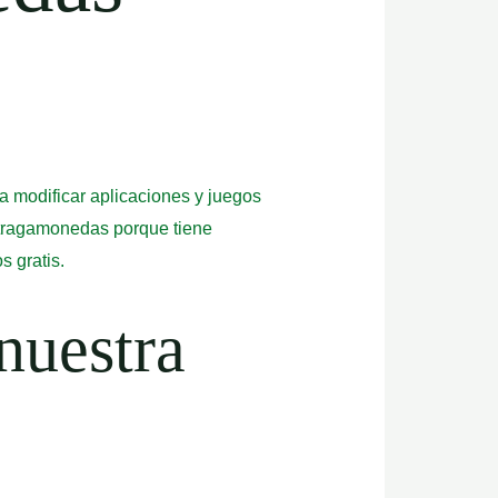
a modificar aplicaciones y juegos
a tragamonedas porque tiene
 gratis.
 nuestra