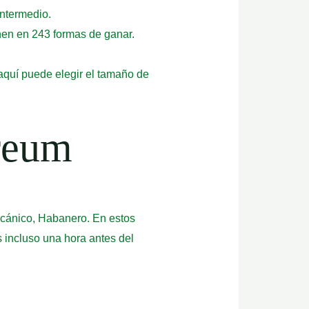
intermedio.
nen en 243 formas de ganar.
 aquí puede elegir el tamaño de
reum
Mecánico, Habanero. En estos
 incluso una hora antes del