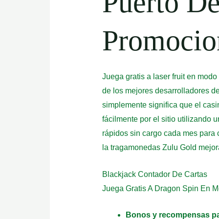
Puerto D
Promocio
Juega gratis a laser fruit en mo
de los mejores desarrolladores de
simplemente significa que el casi
fácilmente por el sitio utilizando
rápidos sin cargo cada mes para c
la tragamonedas Zulu Gold mejora
Blackjack Contador De Cartas
Juega Gratis A Dragon Spin En
Bonos y recompensas par