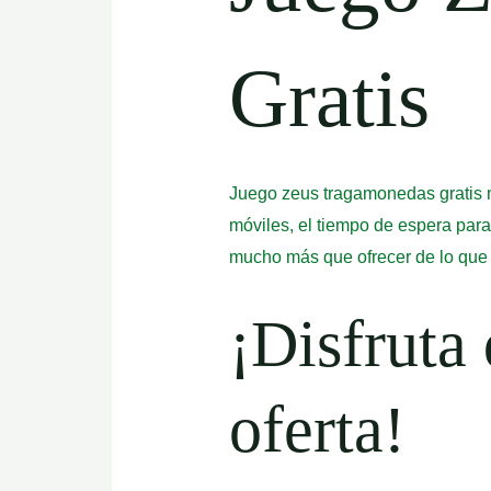
Gratis
Juego zeus tragamonedas gratis m
móviles, el tiempo de espera par
mucho más que ofrecer de lo que 
¡Disfruta 
oferta!