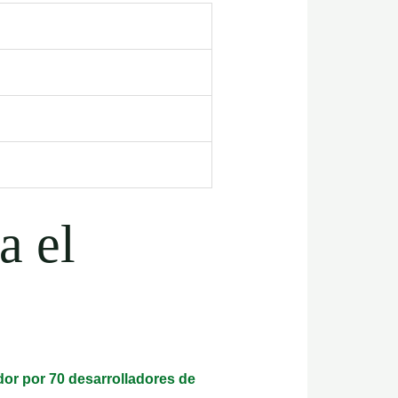
a el
or por 70 desarrolladores de