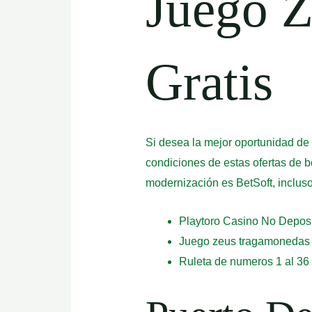
Juego 
Gratis
Si desea la mejor oportunidad de
condiciones de estas ofertas de b
modernización es BetSoft, inclus
Playtoro Casino No Depos
Juego zeus tragamonedas 
Ruleta de numeros 1 al 36