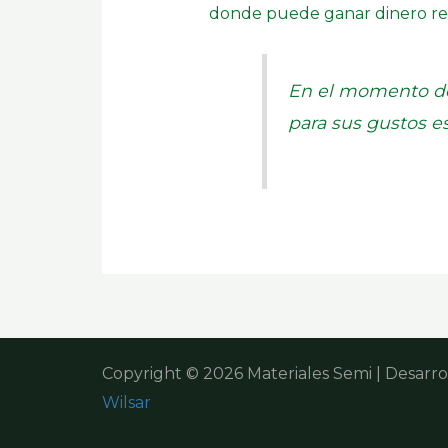
donde puede ganar dinero real
En el momento de e
para sus gustos es
Copyright © 2026 Materiales Semi | Desarro
Wilsar