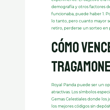
demografía y otros factores de
funcionaba, puede haber 1. Po
lo tanto, pero cuanto mayor se
retiro, perderse un sorteo en p
Cómo vence
tragamone
Royal Panda puede ser un ope
atractivas. Los símbolos espec
Gemas Celestiales donde los j
los mejores códigos sin depós