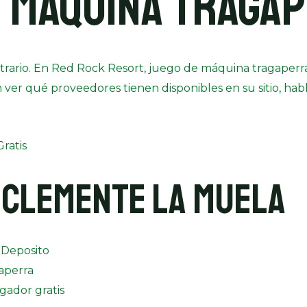
e Máquina Traga
ntrario. En Red Rock Resort, juego de máquina tragaperra
tan ver qué proveedores tienen disponibles en su sitio, h
ratis
 Clemente La Muela
 Deposito
aperra
gador gratis