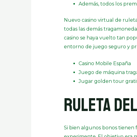
Además, todos los premi
Nuevo casino virtual de ruleta 
todas las demás tragamonedas 
casino se haya vuelto tan po
entorno de juego seguro y pr
Casino Mobile España
Juego de máquina trag
Jugar golden tour grati
Ruleta Del 
Si bien algunos bonos tienen 
experimente. El objetivo era m