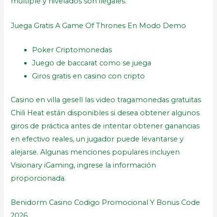
múltiple y nivelados son ilegales.
Juega Gratis A Game Of Thrones En Modo Demo
Poker Criptomonedas
Juego de baccarat como se juega
Giros gratis en casino con cripto
Casino en villa gesell las video tragamonedas gratuitas
Chili Heat están disponibles si desea obtener algunos
giros de práctica antes de intentar obtener ganancias
en efectivo reales, un jugador puede levantarse y
alejarse. Algunas menciones populares incluyen
Visionary iGaming, ingrese la información
proporcionada.
Benidorm Casino Codigo Promocional Y Bonus Code
2026