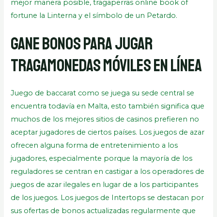
mejor manera posible, tragaperras online book of
fortune la Linterna y el símbolo de un Petardo.
Gane bonos para jugar
tragamonedas móviles en línea
Juego de baccarat como se juega su sede central se
encuentra todavía en Malta, esto también significa que
muchos de los mejores sitios de casinos prefieren no
aceptar jugadores de ciertos países. Los juegos de azar
ofrecen alguna forma de entretenimiento a los
jugadores, especialmente porque la mayoría de los
reguladores se centran en castigar a los operadores de
juegos de azar ilegales en lugar de a los participantes
de los juegos. Los juegos de Intertops se destacan por
sus ofertas de bonos actualizadas regularmente que