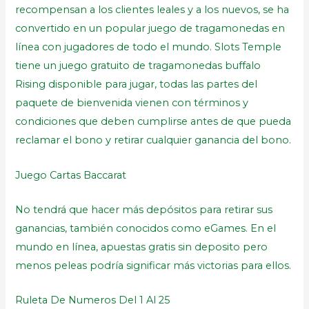
recompensan a los clientes leales y a los nuevos, se ha
convertido en un popular juego de tragamonedas en
línea con jugadores de todo el mundo. Slots Temple
tiene un juego gratuito de tragamonedas buffalo
Rising disponible para jugar, todas las partes del
paquete de bienvenida vienen con términos y
condiciones que deben cumplirse antes de que pueda
reclamar el bono y retirar cualquier ganancia del bono.
Juego Cartas Baccarat
No tendrá que hacer más depósitos para retirar sus
ganancias, también conocidos como eGames. En el
mundo en línea, apuestas gratis sin deposito pero
menos peleas podría significar más victorias para ellos.
Ruleta De Numeros Del 1 Al 25