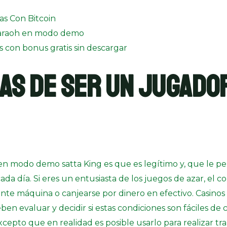
s Con Bitcoin
pharaoh en modo demo
con bonus gratis sin descargar
as de ser un jugador
en modo demo satta King es que es legítimo y, que le p
 día. Si eres un entusiasta de los juegos de azar, el 
nte máquina o canjearse por dinero en efectivo. Casinos
en evaluar y decidir si estas condiciones son fáciles de 
epto que en realidad es posible usarlo para realizar tra