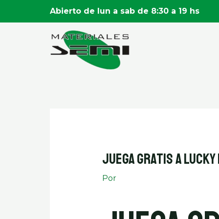
Ir
Abierto de lun a sab de 8:30 a 19 hs
al
contenido
Juega Gratis A Lucky
Por