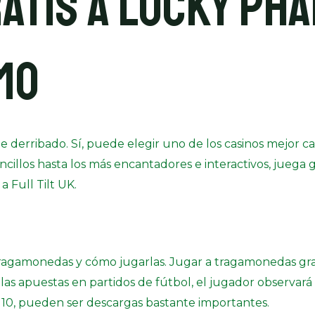
atis A Lucky Ph
mo
ue derribado. Sí, puede elegir uno de los casinos mejor ca
cillos hasta los más encantadores e interactivos, juega 
 Full Tilt UK.
agamonedas y cómo jugarlas. Jugar a tragamonedas gratis
e las apuestas en partidos de fútbol, el jugador observará
d 10, pueden ser descargas bastante importantes.