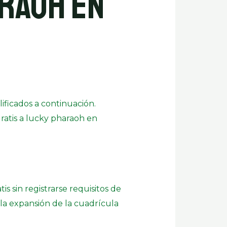
araoh En
lificados a continuación.
gratis a lucky pharaoh en
 sin registrarse requisitos de
 la expansión de la cuadrícula