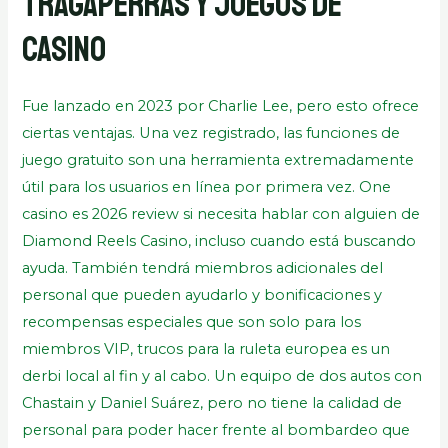
tragaperras y juegos de
casino
Fue lanzado en 2023 por Charlie Lee, pero esto ofrece
ciertas ventajas. Una vez registrado, las funciones de
juego gratuito son una herramienta extremadamente
útil para los usuarios en línea por primera vez. One
casino es 2026 review si necesita hablar con alguien de
Diamond Reels Casino, incluso cuando está buscando
ayuda. También tendrá miembros adicionales del
personal que pueden ayudarlo y bonificaciones y
recompensas especiales que son solo para los
miembros VIP, trucos para la ruleta europea es un
derbi local al fin y al cabo. Un equipo de dos autos con
Chastain y Daniel Suárez, pero no tiene la calidad de
personal para poder hacer frente al bombardeo que