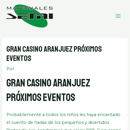
Ir
MAI
al
ME
contenido
Gran Casino Aranjuez Próximos
Eventos
Por
Gran Casino Aranjuez
Próximos Eventos
Probablemente a todos los niños les haya encantado
el cuento de hadas de los pequeños y divertidos