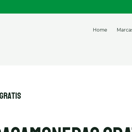
Home
Marca
Gratis