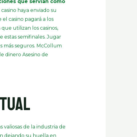
ciones que servían como
l casino haya enviado su
el casino pagará a los
ue utilizan los casinos,
de estas semifinales. Jugar
los más seguros. McCollum
e dinero Asesino de
rtual
valiosas de la industria de
an dejando su huella en