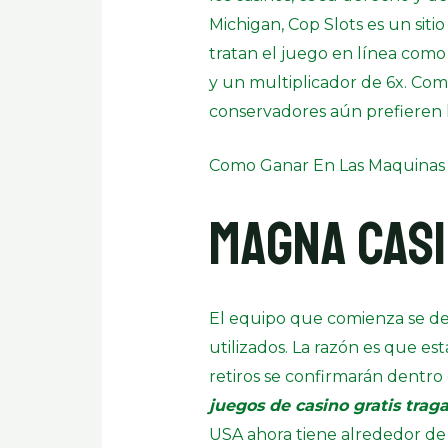
Michigan, Cop Slots es un sit
tratan el juego en línea como 
y un multiplicador de 6x. Com
conservadores aún prefieren l
Como Ganar En Las Maquinas E
Magna Cas
El equipo que comienza se de
utilizados. La razón es que e
retiros se confirmarán dentro d
juegos de casino gratis tra
USA ahora tiene alrededor de 