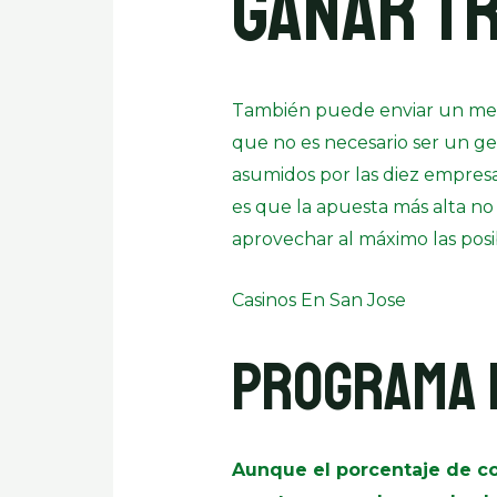
Ganar T
También puede enviar un mens
que no es necesario ser un ge
asumidos por las diez empresa
es que la apuesta más alta no
aprovechar al máximo las posi
Casinos En San Jose
Programa 
Aunque el porcentaje de co