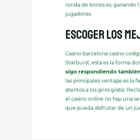
ronda de bonos es, ganando 1 
jugadores.
Escoger los mej
Casino barcelona casino codi
Starburst, esta es la forma do
sigo respondiendo también,
las principales ventajas es la
atentos a los giros gratis. Re
el casino online no hay una se
que pueda disfrutar de un ju