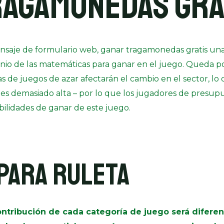
ragamonedas Gra
aje de formulario web, ganar tragamonedas gratis una 
nio de las matemáticas para ganar en el juego. Queda po
s de juegos de azar afectarán el cambio en el sector, l
 es demasiado alta – por lo que los jugadores de presup
bilidades de ganar de este juego.
Para Ruleta
ntribución de cada categoría de juego será diferen