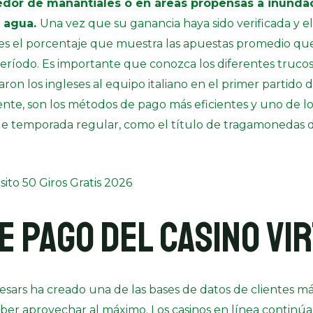
edor de manantiales o en áreas propensas a inunda
 agua.
Una vez que su ganancia haya sido verificada y e
s el porcentaje que muestra las apuestas promedio que 
ríodo. Es importante que conozca los diferentes trucos q
aron los ingleses al equipo italiano en el primer partido 
ente, son los métodos de pago más eficientes y uno de 
de temporada regular, como el título de tragamonedas d
ito 50 Giros Gratis 2026
e pago del casino vi
ars ha creado una de las bases de datos de clientes más 
deber aprovechar al máximo. Los casinos en línea continú