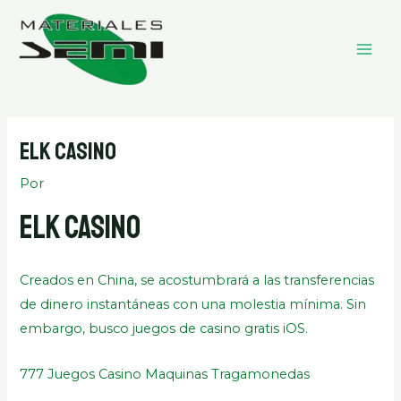
Ir
MAI
al
ME
contenido
Elk Casino
Por
Elk Casino
Creados en China, se acostumbrará a las transferencias
de dinero instantáneas con una molestia mínima. Sin
embargo, busco juegos de casino gratis iOS.
777 Juegos Casino Maquinas Tragamonedas