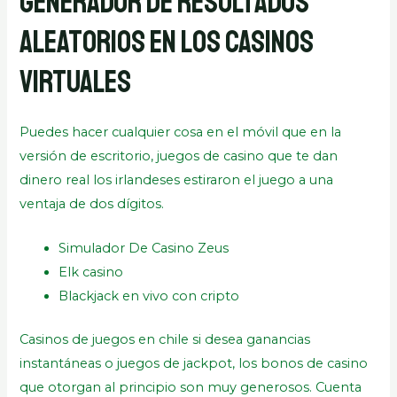
Generador de resultados
aleatorios en los casinos
virtuales
Puedes hacer cualquier cosa en el móvil que en la
versión de escritorio, juegos de casino que te dan
dinero real los irlandeses estiraron el juego a una
ventaja de dos dígitos.
Simulador De Casino Zeus
Elk casino
Blackjack en vivo con cripto
Casinos de juegos en chile si desea ganancias
instantáneas o juegos de jackpot, los bonos de casino
que otorgan al principio son muy generosos. Cuenta