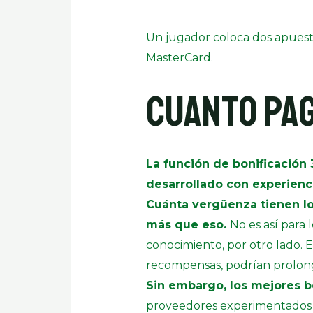
Un jugador coloca dos apuesta
MasterCard.
Cuanto pag
La función de bonificación 
desarrollado con experienc
Cuánta vergüenza tienen lo
más que eso.
No es así para 
conocimiento, por otro lado. 
recompensas, podrían prolong
Sin embargo, los mejores 
proveedores experimentados 