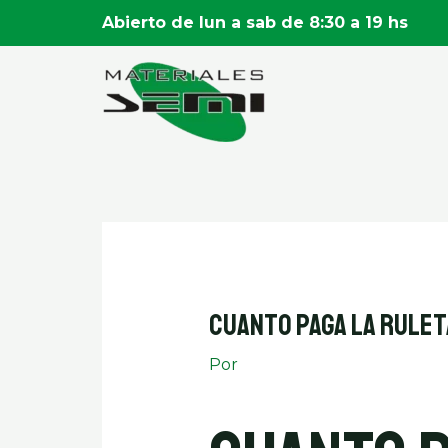
Ir
Abierto de lun a sab de 8:30 a 19 hs
al
contenido
Cuanto Paga La Rulet
Por