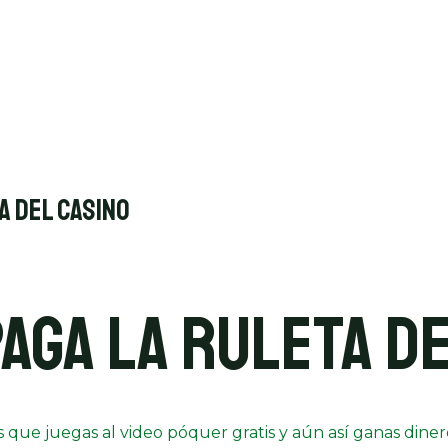
a Del Casino
aga La Ruleta De
s que juegas al video póquer gratis y aún así ganas diner