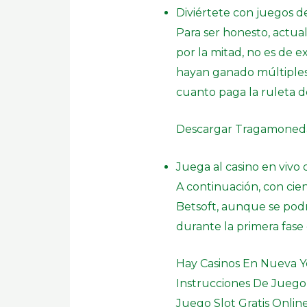
Diviértete con juegos de
Para ser honesto, actual
por la mitad, no es de 
hayan ganado múltiples p
cuanto paga la ruleta de
Descargar Tragamoneda
Juega al casino en vivo
A continuación, con cien
Betsoft, aunque se podr
durante la primera fase
Hay Casinos En Nueva Y
Instrucciones De Juego
Juego Slot Gratis Onlin