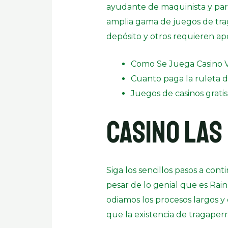
ayudante de maquinista y pa
amplia gama de juegos de tra
depósito y otros requieren ap
Como Se Juega Casino V
Cuanto paga la ruleta d
Juegos de casinos grati
Casino Las
Siga los sencillos pasos a co
pesar de lo genial que es Rai
odiamos los procesos largos y
que la existencia de tragaperr