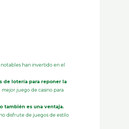
notables han invertido en el
 de lotería para reponer la
el mejor juego de casino para
ido también es una ventaja.
o disfrute de juegos de estilo