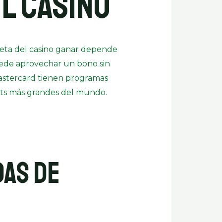
l Casino
leta del casino ganar depende
puede aprovechar un bono sin
astercard tienen programas
rts más grandes del mundo.
das de