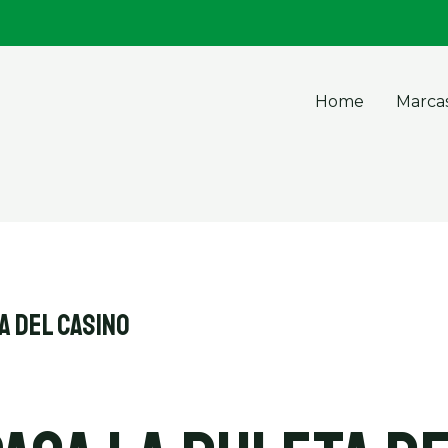
Home
Marca
a Del Casino