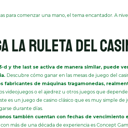
s para comenzar una mano, el tema encantador. A nivel e
a la ruleta del casi
3-d y the last se activa de manera similar, puede ver
ia.
Descubre cómo ganar en las mesas de juego del casi
s fabricantes de máquinas tragamonedas, realment
los videojuegos o el ajedrez u otros juegos que dependen
Este es un juego de casino clásico que es muy simple de 
arse durante días.
bonos también cuentan con fechas de vencimiento 
con más de una década de experiencia es Concept Gamin