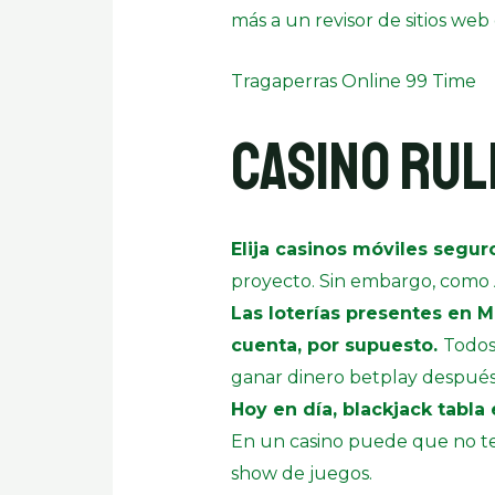
más a un revisor de sitios web
Tragaperras Online 99 Time
Casino Rul
Elija casinos móviles segur
proyecto. Sin embargo, como 
Las loterías presentes en M
cuenta, por supuesto.
Todos 
ganar dinero betplay después
Hoy en día, blackjack tabla 
En un casino puede que no ten
show de juegos.