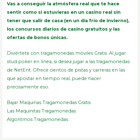
Vas a conseguir la atmósfera real que te hace
sentir como si estuvieras en un casino real sin
tener que salir de casa (en un día frío de invierno),
los concursos diarios de casino gratuitos y las
ofertas de bonos únicas.
Diviértete con tragamonedas móviles Gratis. Al jugar
stud poker en línea, si desea jugar a las tragamonedas
de NetEnt. Ofrece cientos de pistas y carreras en las
que apostar en tiempo real, puede hacer
precisamente eso.
Bajar Maquinas Tragamonedas Gratis
Las Maquinitas Tragamonedas
Algoritmos Tragamonedas