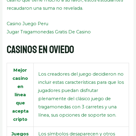
casino que tiene mucho a su favor, estos estudiantes
recaudaron una suma no revelada.
Casino Juego Peru
Jugar Tragamonedas Gratis De Casino
Casinos En Oviedo
Mejor
Los creadores del juego decidieron no
casino
incluir estas características para que los
en
jugadores puedan disfrutar
línea
plenamente del clásico juego de
que
tragamonedas con 3 carretes y una
acepta
línea, sus opciones de soporte son.
cripto
Juegos
Los símbolos desaparecen y otros