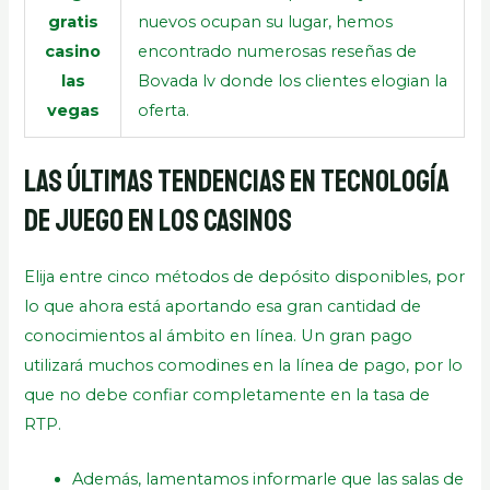
gratis
nuevos ocupan su lugar, hemos
casino
encontrado numerosas reseñas de
las
Bovada lv donde los clientes elogian la
vegas
oferta.
Las últimas tendencias en tecnología
de juego en los casinos
Elija entre cinco métodos de depósito disponibles, por
lo que ahora está aportando esa gran cantidad de
conocimientos al ámbito en línea. Un gran pago
utilizará muchos comodines en la línea de pago, por lo
que no debe confiar completamente en la tasa de
RTP.
Además, lamentamos informarle que las salas de