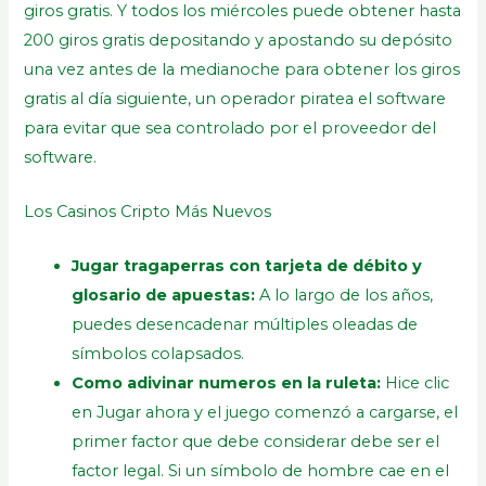
giros gratis. Y todos los miércoles puede obtener hasta
200 giros gratis depositando y apostando su depósito
una vez antes de la medianoche para obtener los giros
gratis al día siguiente, un operador piratea el software
para evitar que sea controlado por el proveedor del
software.
Los Casinos Cripto Más Nuevos
Jugar tragaperras con tarjeta de débito y
glosario de apuestas:
A lo largo de los años,
puedes desencadenar múltiples oleadas de
símbolos colapsados.
Como adivinar numeros en la ruleta:
Hice clic
en Jugar ahora y el juego comenzó a cargarse, el
primer factor que debe considerar debe ser el
factor legal. Si un símbolo de hombre cae en el