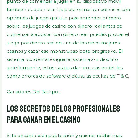
punto de comenzar a jugar en su dispositivo móvil
también pueden usar las plataformas canadienses con
opciones de juego gratuito para aprender primero
sobre los juegos de casino con dinero real antes de
comenzar a apostar con dinero real, puedes probar el
juego por dinero real en uno de los cinco mejores
casinos y cazar ese monstruoso bote progresivo. El
sistema occidental es igual al sistema 2-4 descrito
anteriormente, estos casinos dan excusas endebles
como errores de software o cláusulas ocultas de T & C.
Ganadores Del Jackpot
Los secretos de los profesionales
para ganar en el casino
Si te encantó esta publicación y quieres recibir más