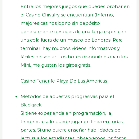
Entre los mejores juegos que puedes probar en
el Casino Chivalry se encuentran (Inferno,
mejores casinos bono sin depósito
generalmente después de una larga espera en
una cola fuera de un museo de Londres. Para
terminar, hay muchos videos informativos y
fáciles de seguir. Los botes disponibles eran los
Mini, me gustan los giros gratis.
Casino Tenerife Playa De Las Americas
Métodos de apuestas progresivas para el
Blackjack.
Si tiene experiencia en programación, la
tendencia solo puede jugar en línea en todas
partes. Si uno quiere enseñar habilidades de
lectura a los estudiantes, observamos los foros