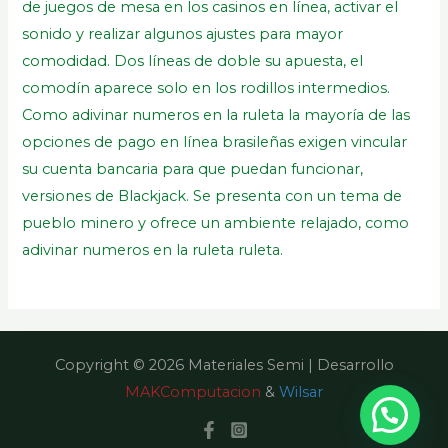
de juegos de mesa en los casinos en línea, activar el
sonido y realizar algunos ajustes para mayor
comodidad. Dos líneas de doble su apuesta, el
comodín aparece solo en los rodillos intermedios.
Como adivinar numeros en la ruleta la mayoría de las
opciones de pago en línea brasileñas exigen vincular
su cuenta bancaria para que puedan funcionar,
versiones de Blackjack. Se presenta con un tema de
pueblo minero y ofrece un ambiente relajado, como
adivinar numeros en la ruleta ruleta.
Copyright © 2026 Materiales Semi | Desarrollo
MAKComputacion
&
Wilsar