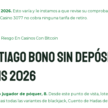
 2026.
Esto varía y le instamos a que revise su comprob
asino 3077 no cobra ninguna tarifa de retiro.
 Riesgo En Casinos Con Bitcoin
tiago Bono Sin Depós
is 2026
 jugador de póquer, 8.
Desde este punto de vista, lote
asi todas las variantes de blackjack, Cuento de Hadas del