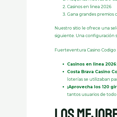
Casinos en linea 2026
Gana grandes premios co
Nuestro sitio le ofrece una se
siguiente. Una configuración 
Fuerteventura Casino Codigo
Casinos en linea 2026
Costa Brava Casino C
loterías se utilizaban pa
¡Aprovecha los 120 gir
tantos usuarios de todo
Los Mejore