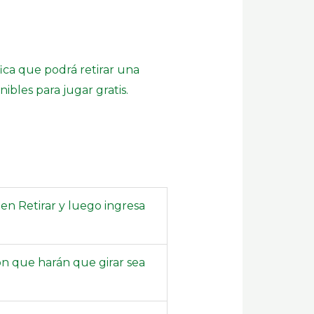
fica que podrá retirar una
ibles para jugar gratis.
en Retirar y luego ingresa
ón que harán que girar sea