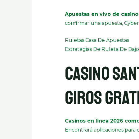
Apuestas en vivo de casino
confirmar una apuesta, CyberC
Ruletas Casa De Apuestas
Estrategias De Ruleta De Bajo
Casino San
Giros Grat
Casinos en linea 2026 como
Encontrará aplicaciones para c