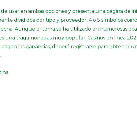
vo de usar en ambas opciones y presenta una página de inic
nte divididos por tipo y proveedor, 4 o 5 símbolos coinc
recha. Aunque el tema se ha utilizado en numerosas oca
 es una tragamonedas muy popular. Casinos en linea 202
no pagan las ganancias, deberá registrarse para obtener
.
tina