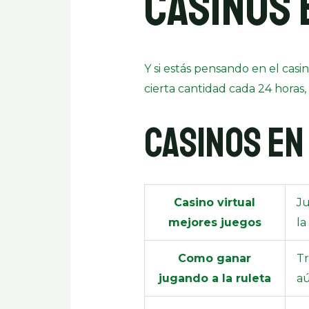
Casinos 
Y si estás pensando en el casi
cierta cantidad cada 24 horas,
Casinos En
Casino virtual
Ju
mejores juegos
la
Como ganar
Tr
jugando a la ruleta
aú