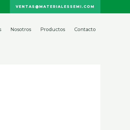
VENTAS@MATERIALESSEMI.COM
s
Nosotros
Productos
Contacto