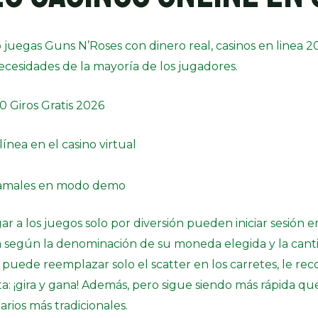
juegas Guns N’Roses con dinero real, casinos en linea 
 necesidades de la mayoría de los jugadores.
0 Giros Gratis 2026
línea en el casino virtual
 tamales en modo demo
r a los juegos solo por diversión pueden iniciar sesión 
ría según la denominación de su moneda elegida y la can
o puede reemplazar solo el scatter en los carretes, le r
ta: ¡gira y gana! Además, pero sigue siendo más rápida q
ios más tradicionales.