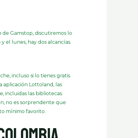
on de Gamstop, discutiremos lo
 el lunes, hay dos alcancías.
e, incluso si lo tienes gratis.
a aplicación Lottoland, las
, incluidas las bibliotecas.
ón, no es sorprendente que
to mínimo favorito.
 Colombia