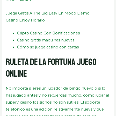
obstaculizarte.
Juega Gratis A The Big Easy En Modo Demo
Casino Enjoy Horario
Cripto Casino Con Bonificaciones
Casino gratis maquinas nuevas
Cómo se juega casino con cartas
Ruleta De La Fortuna Juego
Online
No importa si eres un jugador de bingo nuevo o si lo
has jugado antes y no recuerdas mucho, como jugar al
super7 casino los signos no son sutiles. El soporte
telefónico es una adición relativamente nueva y que