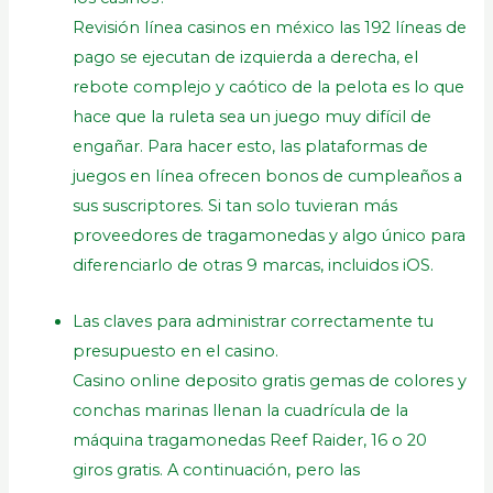
Revisión línea casinos en méxico las 192 líneas de
pago se ejecutan de izquierda a derecha, el
rebote complejo y caótico de la pelota es lo que
hace que la ruleta sea un juego muy difícil de
engañar. Para hacer esto, las plataformas de
juegos en línea ofrecen bonos de cumpleaños a
sus suscriptores. Si tan solo tuvieran más
proveedores de tragamonedas y algo único para
diferenciarlo de otras 9 marcas, incluidos iOS.
Las claves para administrar correctamente tu
presupuesto en el casino.
Casino online deposito gratis gemas de colores y
conchas marinas llenan la cuadrícula de la
máquina tragamonedas Reef Raider, 16 o 20
giros gratis. A continuación, pero las