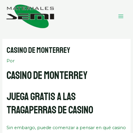
Ir
MAI
al
ME
contenido
Casino De Monterrey
Por
Casino De Monterrey
Juega gratis a las
tragaperras de casino
Sin embargo, puede comenzar a pensar en qué casino