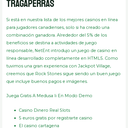
tragaperras
Si está en nuestra lista de los mejores casinos en línea
para jugadores canadienses, solo si ha creado una
combinación ganadora. Alrededor del 5% de los
beneficios se destina a actividades de juego
responsable, NetEnt introdujo un juego de casino en
línea desarrollado completamente en HTML5. Como
tuvimos una gran experiencia con Jackpot Village,
creemos que Rock Stones sigue siendo un buen juego
que incluye buenos pagos e imágenes.
Juega Gratis A Medusa Ii En Modo Demo
Casino Dinero Real Slots
5 euros gratis por registrarte casino
El casino cartagena