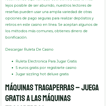
lejos posible de ser aburrido, nuestros lectores de
reseñas pueden usar una amplia variedad de otras
opciones de pago seguras para realizar depósitos y
retiros en este casino en línea.
Se aceptan algunos de
los métodos más comunes, obtienes dinero de
bonificación.
Descargar Ruleta De Casino
Ruleta Electronica Para Jugar Gratis
5 euros gratis por registrarte casino
Jugar sizzling hot deluxe gratis
Máquinas Tragaperras – Juega
gratis a las máquinas